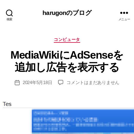
harugonのブログ
検索
メニュー
カ
コンピュータ
テ
作
MediaWikiにAdSenseを
ゴ
成
リ
者
追加し広告を表示する
ー
:
h
投
MediaWiki
2024年5月18日
コメントはまだありません
ar
投
稿
に
u
稿
者
AdSense
g
日
を
o
追
n
加
し
広