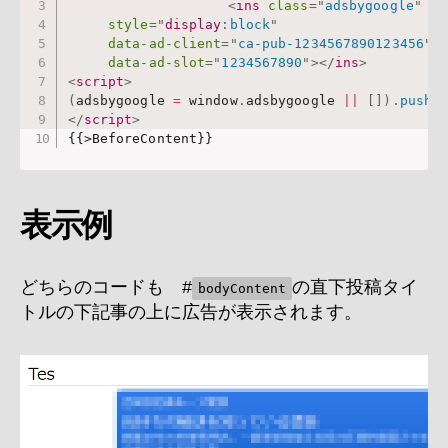
<
ins
class
=
"
adsbygoogle
"
style
="
display
:
block
"
data-ad-client
=
"
ca-pub-1234567890123456
"
data-ad-slot
=
"
1234567890
"
>
</
ins
>
<
script
>
(
adsbygoogle 
=
 window
.
adsbygoogle 
||
[
]
)
.
push
(
</
script
>
{{>BeforeContent}}
表示例
どちらのコードも #
の直下投稿タイ
bodyContent
トルの下記事の上に広告が表示されます。