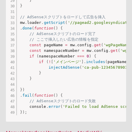
}
}
// AdSenseスクリプトをロードして広告を挿入
mw
.
loader
.
getScript
(
'//pagead2.googlesyndicati
.
done
(
function
(
)
{
// AdSenseスクリプトのロード完了
// ここで挿入したい広告の情報を指定
const
 pageName 
=
 mw
.
config
.
get
(
'wgPageName
const
 namespaceNumber 
=
 mw
.
config
.
get
(
'wgN
if
(
namespaceNumber 
===
0
)
{
if
(
!
[
'メインページ'
]
.
includes
(
pageName
)
)
injectAdSense
(
'ca-pub-123456789012
}
}
}
)
.
fail
(
function
(
)
{
// AdSenseスクリプトのロード失敗
    console
.
error
(
'Failed to load AdSense scri
}
)
;