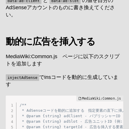
と
の値を自分の
data-ad-client
data-ad-slot
AdSenseアカウントのものに書き換えてくださ
い。
動的に広告を挿入する
MediaWiki:Common.js ページに以下のスクリプ
トを追加します
でinsコードを動的に生成していま
injectAdSense
す
/**

 * AdSenseコードを動的に追加する　指定要素の直下に挿入す
 * @param {string} adClient - パブリッシャーID (例: 
 * @param {string} adSlot - 広告ユニットID (例: 123
 * @param {string} targetId - 広告を挿入する要素のI