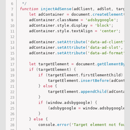
 */
function
injectAdSense
(
adClient
,
 adSlot
,
 targe
let
 adContainer 
=
 document
.
createElement
(
'
    adContainer
.
className 
=
'adsbygoogle'
;
    adContainer
.
style
.
display 
=
'block'
;
    adContainer
.
style
.
textAlign 
=
'center'
;
    adContainer
.
setAttribute
(
'data-ad-client'
,
    adContainer
.
setAttribute
(
'data-ad-slot'
,
 a
    adContainer
.
setAttribute
(
'data-ad-format'
,
let
 targetElement 
=
 document
.
getElementByI
if
(
targetElement
)
{
if
(
targetElement
.
firstElementChild
)
{
            targetElement
.
insertBefore
(
adConta
}
else
{
            targetElement
.
appendChild
(
adContai
}
if
(
window
.
adsbygoogle
)
{
(
adsbygoogle 
=
 window
.
adsbygoogle 
}
}
else
{
        console
.
error
(
'Target element not foun