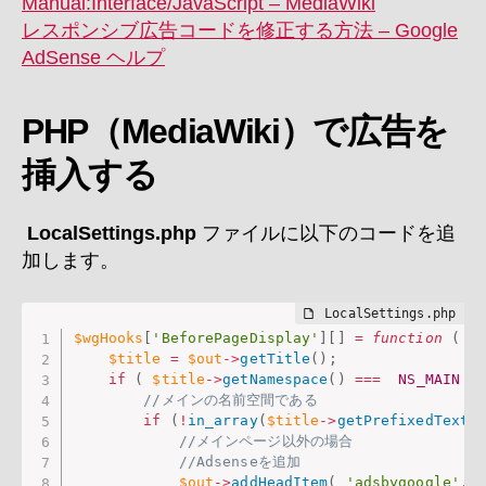
Manual:Interface/JavaScript – MediaWiki
レスポンシブ広告コードを修正する方法 – Google
AdSense ヘルプ
PHP（MediaWiki）で広告を
挿入する
LocalSettings.php
ファイルに以下のコードを追
加します。
$wgHooks
[
'BeforePageDisplay'
]
[
]
=
function
(
&
$title
=
$out
-
>
getTitle
(
)
;
if
(
$title
-
>
getNamespace
(
)
===
NS_MAIN
)
//メインの名前空間である
if
(
!
in_array
(
$title
-
>
getPrefixedText
(
//メインページ以外の場合
//Adsenseを追加
$out
-
>
addHeadItem
(
'adsbygoogle'
,