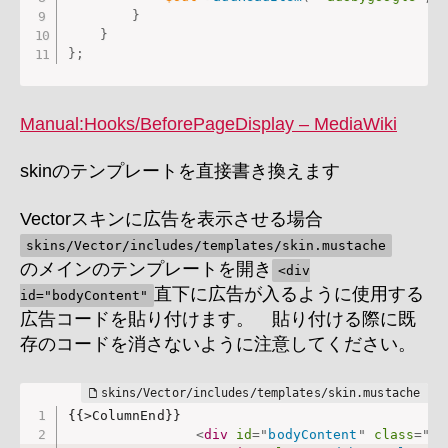
}
}
}
;
Manual:Hooks/BeforePageDisplay – MediaWiki
skinのテンプレートを直接書き換えます
Vectorスキンに広告を表示させる場合
skins/Vector/includes/templates/skin.mustache
のメインのテンプレートを開き
<div
直下に広告が入るように使用する
id="bodyContent"
広告コードを貼り付けます。 貼り付ける際に既
存のコードを消さないように注意してください。
{{>ColumnEnd}}

<
div
id
=
"
bodyContent
"
class
=
"
ve