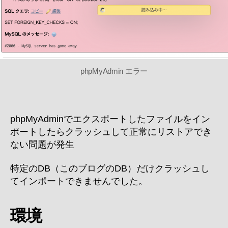
ト
し
た
フ
ァ
イ
phpMyAdmin エラー
ル
が
リ
ス
phpMyAdminでエクスポートしたファイルをイン
ト
ポートしたらクラッシュして正常にリストアでき
ア
ない問題が発生
で
き
な
特定のDB（このブログのDB）だけクラッシュし
い
てインポートできませんでした。
へ
の
環境