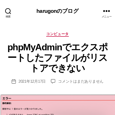
harugonのブログ
検索
メニュー
カ
コンピュータ
テ
phpMyAdminでエクスポ
ゴ
リ
作
ートしたファイルがリス
ー
成
者
トアできない
:
h
投
phpMyAdmin
2021年12月17日
コメントはまだありません
ar
投
稿
で
u
稿
者
エ
g
日
ク
o
ス
n
ポ
ー