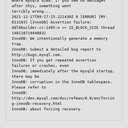
where mysqld died. If you see no messages 
after this, something went

terribly wrong...

2021-12-17T09:17:15.221430Z 0 [ERROR] [MY-
013183] [InnoDB] Assertion failure: 
ddl0builder.cc:1495:n >= IO_BLOCK_SIZE thread 
140118719448832

InnoDB: We intentionally generate a memory 
trap.

InnoDB: Submit a detailed bug report to 
http://bugs.mysql.com.

InnoDB: If you get repeated assertion 
failures or crashes, even

InnoDB: immediately after the mysqld startup, 
there may be

InnoDB: corruption in the InnoDB tablespace. 
Please refer to

InnoDB: 
http://dev.mysql.com/doc/refman/8.0/en/forcin
g-innodb-recovery.html

InnoDB: about forcing recovery.