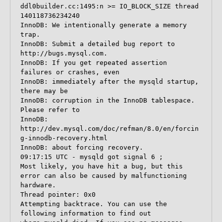
ddl0builder.cc:1495:n >= IO_BLOCK_SIZE thread 
140118736234240

InnoDB: We intentionally generate a memory 
trap.

InnoDB: Submit a detailed bug report to 
http://bugs.mysql.com.

InnoDB: If you get repeated assertion 
failures or crashes, even

InnoDB: immediately after the mysqld startup, 
there may be

InnoDB: corruption in the InnoDB tablespace. 
Please refer to

InnoDB: 
http://dev.mysql.com/doc/refman/8.0/en/forcin
g-innodb-recovery.html

InnoDB: about forcing recovery.

09:17:15 UTC - mysqld got signal 6 ;

Most likely, you have hit a bug, but this 
error can also be caused by malfunctioning 
hardware.

Thread pointer: 0x0

Attempting backtrace. You can use the 
following information to find out
