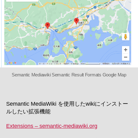
機
能
へ
の
Semantic Mediawiki Semantic Result Formats Google Map
Semantic MediaWiki を使用したwikiにインストー
ルしたい拡張機能
Extensions – semantic-mediawiki.org