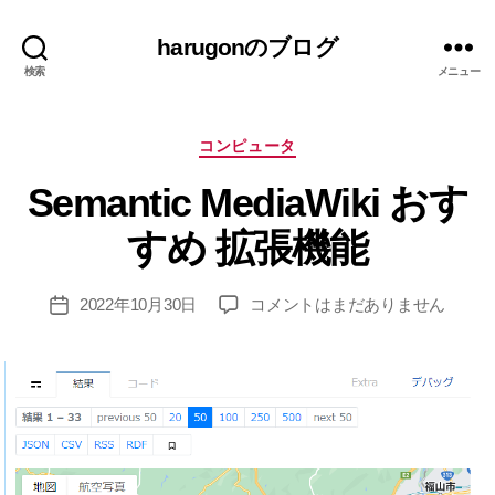
harugonのブログ
検索
メニュー
カ
コンピュータ
テ
作
Semantic MediaWiki おす
ゴ
成
リ
者
すめ 拡張機能
ー
:
h
投
Semantic
2022年10月30日
コメントはまだありません
ar
投
稿
MediaWiki
u
稿
者
お
g
日
す
o
す
n
め
拡
張