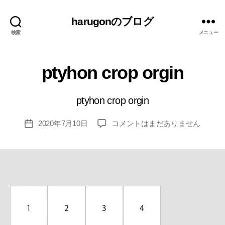
harugonのブログ
検索
メニュー
ptyhon crop orgin
作
成
者
ptyhon crop orgin
:
h
投
ptyhon
2020年7月10日
コメントはまだありません
ar
投
稿
crop
u
稿
者
orgin
g
日
へ
o
の
n